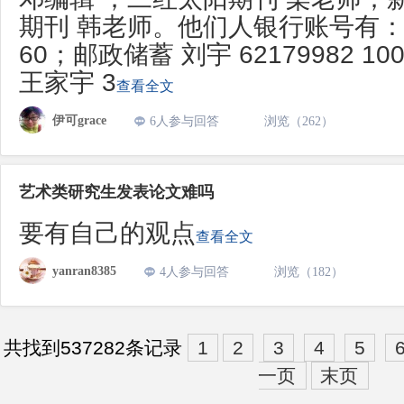
期刊 韩老师。他们人银行账号有：建行
60；邮政储蓄 刘宇 62179982 100
王家宇 3
查看全文
伊可grace
6人参与回答
浏览（262）
艺术类研究生发表论文难吗
要有自己的观点
查看全文
yanran8385
4人参与回答
浏览（182）
共找到537282条记录
1
2
3
4
5
一页
末页