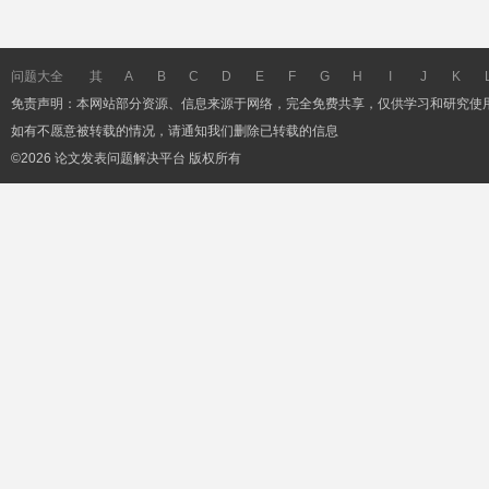
问题大全
其
A
B
C
D
E
F
G
H
I
J
K
免责声明：本网站部分资源、信息来源于网络，完全免费共享，仅供学习和研究使
它
如有不愿意被转载的情况，请通知我们删除已转载的信息
©2026 论文发表问题解决平台 版权所有