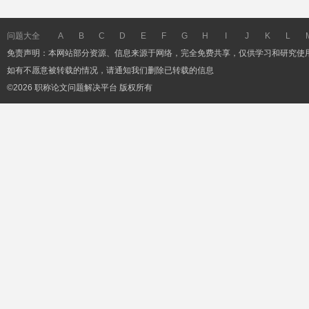
问题大全
A
B
C
D
E
F
G
H
I
J
K
L
免责声明：本网站部分资源、信息来源于网络，完全免费共享，仅供学习和研究使
如有不愿意被转载的情况，请通知我们删除已转载的信息
©2026 职称论文问题解决平台 版权所有