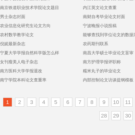
南京铁道职业技术学院论文题目
内江英文论文查重
男士杂志封面
南财自考毕业论文封面
农业信息化研究生论文方向
宁波晚报小说投稿
农村数学教学论文
能够查找到学位论文的数据
倪妮最新杂志
农药期刊联系
宁夏大学学报自然科学版怎么样
南昌大学硕士毕业论文盲审
女刊瘦美人电子杂志
南方护理学报评职称
南方医科大学学报退改
糯米丸子的毕业论文
南宁学院本科论文查重率
内部控制论文访谈提纲模板
1
2
3
4
5
6
7
8
9
10
11
28
29
30