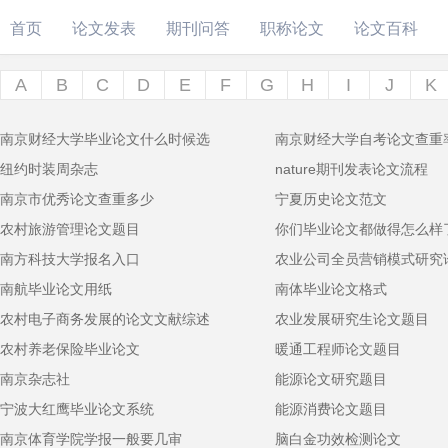
首页
论文发表
期刊问答
职称论文
论文百科
A
B
C
D
E
F
G
H
I
J
K
南京财经大学毕业论文什么时候选
南京财经大学自考论文查重
纽约时装周杂志
nature期刊发表论文流程
南京市优秀论文查重多少
宁夏历史论文范文
农村旅游管理论文题目
你们毕业论文都做得怎么样
南方科技大学报名入口
农业公司全员营销模式研究
南航毕业论文用纸
南体毕业论文格式
农村电子商务发展的论文文献综述
农业发展研究生论文题目
农村养老保险毕业论文
暖通工程师论文题目
南京杂志社
能源论文研究题目
宁波大红鹰毕业论文系统
能源消费论文题目
南京体育学院学报一般要几审
脑白金功效检测论文