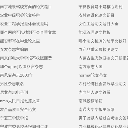
南京地铁驾驶方面的论文题目
宁夏教育是不是核心期刊
农业中级职称论文答辩
农村建设化论文题目
农业工程学报退休会被退吗
女性主题论文题目大全
哪个网站可以找到不会查重文章
能源管理论文样板
能否都写在毕业论文里
哪个论文检测的结果比较好
女友杂志主编胡
农产品重金属检测论文
南京邮电大学学报不收版面费
内蒙古生态旅游论文开题报
哪个app可以看格言杂志
南方杂志大国
南风窗杂志2003年
normal论文范文
男性杂志取名
农村经济社会发展毕业论文
尼龙杂志电子刊
内向的人论文答辩
nmn人民日报七篇文章
南风投稿邮箱
农产品质量安全论文
南通大学学报主编缪
宁夏工学院学报
男子监狱内通过自考论文答
宁波市委党校学报期刊点评
农业机械化及其自动化毕业