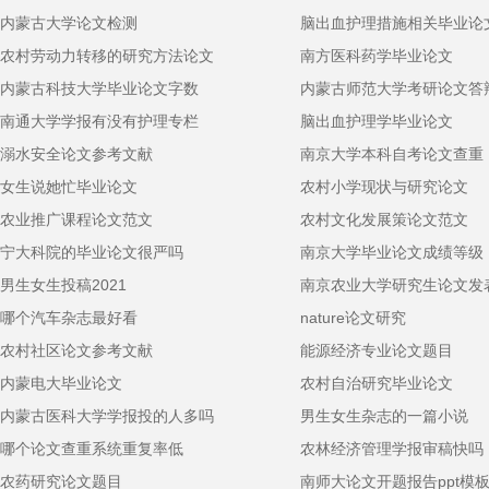
内蒙古大学论文检测
脑出血护理措施相关毕业论
农村劳动力转移的研究方法论文
南方医科药学毕业论文
内蒙古科技大学毕业论文字数
内蒙古师范大学考研论文答
南通大学学报有没有护理专栏
脑出血护理学毕业论文
溺水安全论文参考文献
南京大学本科自考论文查重
女生说她忙毕业论文
农村小学现状与研究论文
农业推广课程论文范文
农村文化发展策论文范文
宁大科院的毕业论文很严吗
南京大学毕业论文成绩等级
男生女生投稿2021
南京农业大学研究生论文发
哪个汽车杂志最好看
nature论文研究
农村社区论文参考文献
能源经济专业论文题目
内蒙电大毕业论文
农村自治研究毕业论文
内蒙古医科大学学报投的人多吗
男生女生杂志的一篇小说
哪个论文查重系统重复率低
农林经济管理学报审稿快吗
农药研究论文题目
南师大论文开题报告ppt模