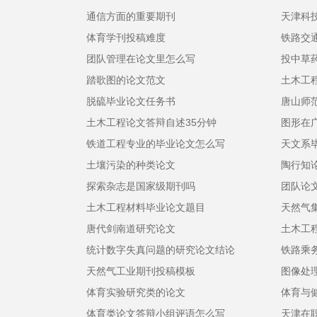
通信方面的重要期刊
天津科
体育学刊投稿难度
铁路交
团队管理在论文里怎么写
投中草
踏歌图的论文范文
土木工
脱硫毕业论文任务书
唐山师
土木工程论文答辩自述35分钟
图形在
铁道工程专业的毕业论文怎么写
天文系
土壤污染的种类论文
陶行知
探索杂志是国家级期刊吗
团队论
土木工程材料毕业论文题目
天然气
唐代剑南道研究论文
土木工
统计数字失真问题的研究论文结论
铁路乘
天然气工业期刊投稿模板
图像处
体育实验研究类的论文
体育与
体育类论文答辩小组评语怎么写
天津在