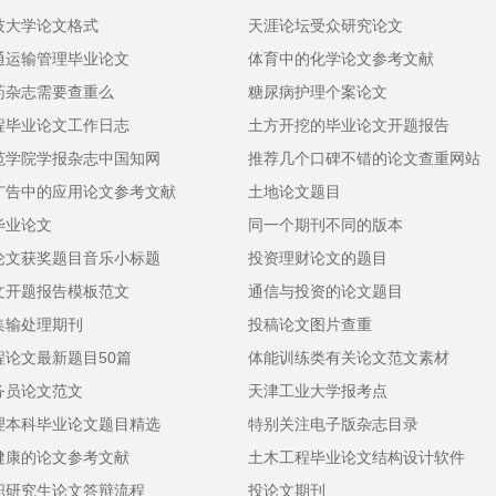
技大学论文格式
天涯论坛受众研究论文
通运输管理毕业论文
体育中的化学论文参考文献
药杂志需要查重么
糖尿病护理个案论文
程毕业论文工作日志
土方开挖的毕业论文开题报告
范学院学报杂志中国知网
推荐几个口碑不错的论文查重网站
广告中的应用论文参考文献
土地论文题目
毕业论文
同一个期刊不同的版本
论文获奖题目音乐小标题
投资理财论文的题目
文开题报告模板范文
通信与投资的论文题目
集输处理期刊
投稿论文图片查重
程论文最新题目50篇
体能训练类有关论文范文素材
务员论文范文
天津工业大学报考点
理本科毕业论文题目精选
特别关注电子版杂志目录
健康的论文参考文献
土木工程毕业论文结构设计软件
职研究生论文答辩流程
投论文期刊