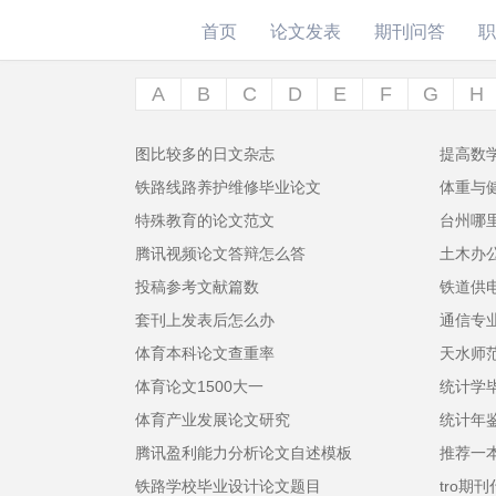
首页
论文发表
期刊问答
职
A
B
C
D
E
F
G
H
图比较多的日文杂志
提高数
铁路线路养护维修毕业论文
体重与
特殊教育的论文范文
台州哪
腾讯视频论文答辩怎么答
土木办
投稿参考文献篇数
铁道供
套刊上发表后怎么办
通信专
体育本科论文查重率
天水师
体育论文1500大一
统计学
体育产业发展论文研究
统计年
腾讯盈利能力分析论文自述模板
推荐一
铁路学校毕业设计论文题目
tro期