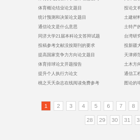
体育概论结业论文题目
投论文
统计预测和决策论文题目
土建材
通信论文是什么意思
土特产
同济大学21届本科论文答辩试题
台湾研
投稿参考文献没按期刊的要求
投新疆
提高国家竞争力方向论文题目
天津师
体育排球论文开题报告
土木方
提升个人执行力论文
通信工
桃之夭夭杂志在线阅读免费参考
图论的
1
2
3
4
5
6
7
8
28
29
30
31
3