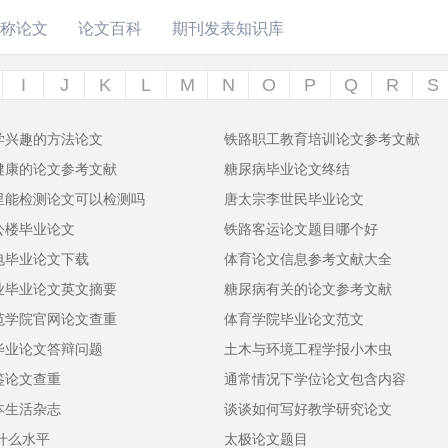
称论文
论文百科
期刊发表知识库
I
J
K
L
M
N
O
P
Q
R
S
学兴趣的方法论文
铁路职工教育培训论文参考文献
健康的论文参考文献
糖尿病毕业论文终结
里能检测论文可以检测吗
唐太宗李世民毕业论文
公楼毕业论文
铁路客运论文题目哪个好
电毕业论文下载
体育论文信息参考文献大全
业毕业论文英文摘要
糖尿病有关的论文参考文献
范学院官网论文查重
体育学院毕业论文范文
毕业论文答辩问题
土木与环境工程学报小木虫
鉴论文查重
通常情况下学位论文包含内容
本生活杂志
谈谈如何写好教学研究论文
刊什么水平
太极论文题目