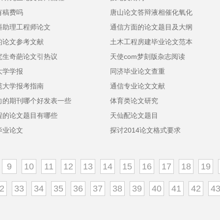
有稿费吗
唐山论文答辩液相催化氧化
料助理工程师论文
通信方面的论文题目及大纲
的论文参考文献
土木工程房建毕业论文范本
究生奇葩论文引热议
天使com梦刻版杂志阅读
大学学报
同济毕业论文查重
范大学报考指南
通信专业论文文献
向的期刊哪个好发表一些
体育类论文研究
程的论文题目有哪些
天仙配论文题目
毕业论文
探讨2014论文格式要求
9
10
11
12
13
14
15
16
17
18
19
2
33
34
35
36
37
38
39
40
41
42
4