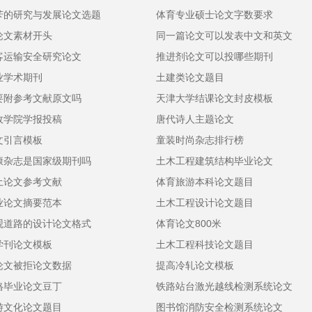
苄的研究与发展论文选题
体育专业硕士论文字数要求
论文素材开头
同一篇论文可以发表中文和英文
客运输安全研究论文
推进剂论文可以投哪些期刊
业学术期刊
土建类论文题目
要附参考文献原文吗
天津大学结课论文封皮模板
政学院学报投稿
唐代诗人主题论文
文引言模板
童装时尚杂志排行榜
康杂志是国家级期刊吗
土木工程建筑结构毕业论文
土论文参考文献
体育旅游本科论文题目
业论文摘要范本
土木工程设计论文题目
观道路的设计论文格式
体育论文800米
学刊论文模板
土木工程科技论文题目
论文被拒论文数据
提高冷轧论文模板
格毕业论文豆丁
铁路站台激光越线检测系统论文
游文化论文题目
图书馆消防安全检测系统论文