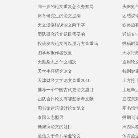
同一届的论文重复怎么办知网
头孢氨
体育研究生的论文提纲
团结议
天文漫谈结课论文两千字
铁路旅
团队研究论文题目需要的
通信专
投稿发表论文可以用万方查重吗
投稿时
图学学报作者数量
天水行
天涯杂志是什么档次
通用论
天丝牛仔研究论文
特别健
天津财经大学论文查重2010
土方挖
推荐一个中国古代史论文题目
土建毕
团队合作论文有哪些参考文献
庭院景
图书馆建筑设计论文范文
图书馆
泰国杂志型男
投期刊
糖尿病论文的题目
田园风
通信关于单片毕业论文
体育旅