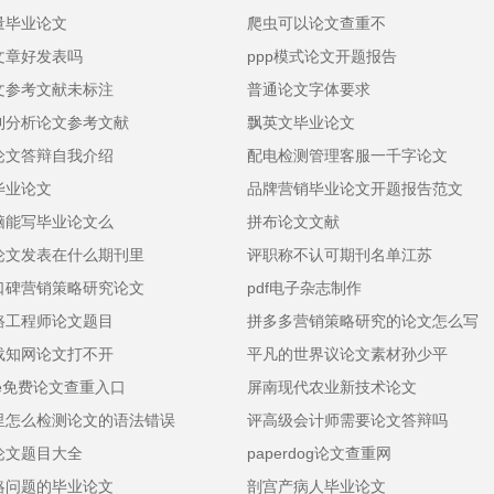
量毕业论文
爬虫可以论文查重不
文章好发表吗
ppp模式论文开题报告
文参考文献未标注
普通论文字体要求
利分析论文参考文献
飘英文毕业论文
论文答辩自我介绍
配电检测管理客服一千字论文
毕业论文
品牌营销毕业论文开题报告范文
脑能写毕业论文么
拼布论文文献
论文发表在什么期刊里
评职称不认可期刊名单江苏
口碑营销策略研究论文
pdf电子杂志制作
路工程师论文题目
拼多多营销策略研究的论文怎么写
载知网论文打不开
平凡的世界议论文素材孙少平
rge免费论文查重入口
屏南现代农业新技术论文
里怎么检测论文的语法错误
评高级会计师需要论文答辩吗
论文题目大全
paperdog论文查重网
略问题的毕业论文
剖宫产病人毕业论文