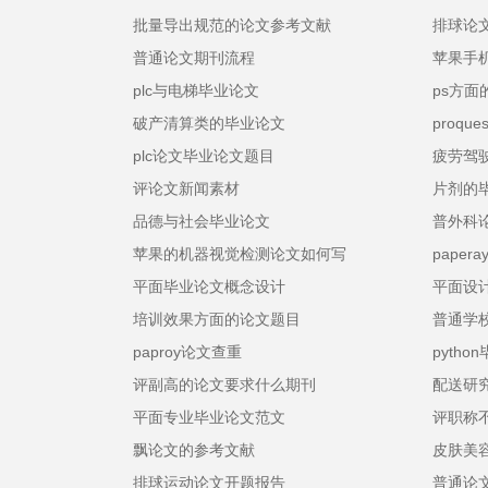
批量导出规范的论文参考文献
排球论
普通论文期刊流程
苹果手机
plc与电梯毕业论文
ps方面
破产清算类的毕业论文
proqu
plc论文毕业论文题目
疲劳驾
评论文新闻素材
片剂的
品德与社会毕业论文
普外科
苹果的机器视觉检测论文如何写
paper
平面毕业论文概念设计
平面设
培训效果方面的论文题目
普通学
paproy论文查重
pyth
评副高的论文要求什么期刊
配送研
平面专业毕业论文范文
评职称
飘论文的参考文献
皮肤美
排球运动论文开题报告
普通论