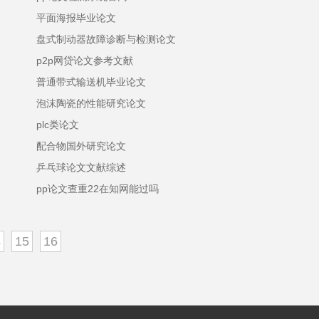
平面海报毕业论文
盘式制动器故障诊断与检测论文
p2p网贷论文参考文献
普通带式输送机毕业论文
泡沫陶瓷的性能研究论文
plc类论文
配合物国外研究论文
乒乓球论文文献综述
pp论文查重22在知网能过吗
4
15
16