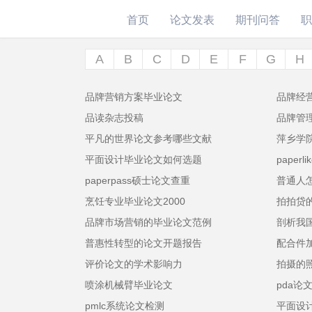
首页
论文发表
期刊问答
职
A
B
C
D
E
F
G
H
品牌营销方案毕业论文
品牌经
品读杂志投稿
品牌管
平凡的世界论文参考哪些文献
萍乡学
平面设计毕业论文如何选题
paper
paperpass硕士论文查重
普通人
烹饪专业毕业论文2000
拍拍贷
品牌市场营销的毕业论文范例
剖析我
普惠性转型的论文开题报告
配合件
评价论文的学术影响力
拍摄的
喷涂机械臂毕业论文
pda论
pmlc系统论文检测
平面设