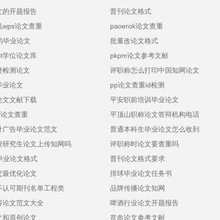
文的开题报告
普刊论文格式
wps论文查重
paoerok论文查重
的毕业论文
批量改论文格式
est学位论文库
pkpm论文参考文献
驶检测论文
评职称怎么打印中国知网论文
毕业论文
pp论文查重id检测
论文文献下载
平安职前培训毕业论文
ay论文查重
平顶山职称论文答辩机构电话
计广告毕业论文范文
普通本科生毕业论文怎么收到
校研究生论文上传知网吗
评职称时论文要查重吗
on毕业论文格式
普刊论文格式要求
究最优化论文
排球毕业论文任务书
不认可期刊名单工程类
品牌传播论文知网
容论文范文大全
啤酒行业论文开题报告
文和原创论文
贫血论文参考文献