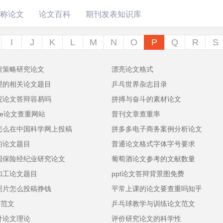
称论文
论文百科
期刊发表知识库
I
J
K
L
M
N
O
P
Q
R
S
营策略研究论文
漂亮论文格式
理的相关论文题目
乒乓世界杂志目录
院论文答辩容易吗
拼搏与奋斗的素材论文
like论文查重网站
普刊文章查重率
怎么在中国科学网上投稿
拼多多电子商务案例分析论文
的论文题目
普通论文格式字体字号要求
国保险经纪业研究论文
葡萄酒论文参考的文献数量
加工论文题目
ppt论文答辩背景图免费
照片怎么投稿挣钱
平常上课的论文要查重吗知乎
文范文
乒乓球教学与训练论文范文
计论文理论
评价研究论文的科学性