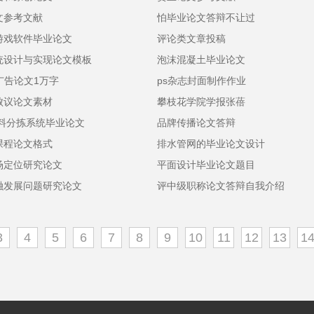
文参考文献
怕毕业论文答辩不让过
游戏软件毕业论文
评论类文章投稿
统设计与实现论文模板
泡沫混凝土毕业论文
广告论文1万字
ps杂志封面制作作业
败议论文素材
攀枝花学院学报张蓓
物料分拣系统毕业论文
品牌传播论文答辩
课程论文格式
排水管网的毕业论文设计
场定位研究论文
平面设计毕业论文题目
融发展问题研究论文
评中级职称论文答辩自我介绍
3
4
5
6
7
8
9
10
11
12
13
1