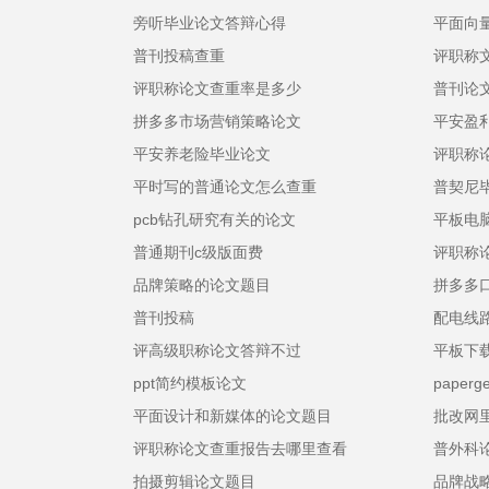
旁听毕业论文答辩心得
平面向
普刊投稿查重
评职称
评职称论文查重率是多少
普刊论
拼多多市场营销策略论文
平安盈
平安养老险毕业论文
评职称
平时写的普通论文怎么查重
普契尼
pcb钻孔研究有关的论文
平板电
普通期刊c级版面费
评职称
品牌策略的论文题目
拼多多
普刊投稿
配电线
评高级职称论文答辩不过
平板下
ppt简约模板论文
pape
平面设计和新媒体的论文题目
批改网
评职称论文查重报告去哪里查看
普外科
拍摄剪辑论文题目
品牌战