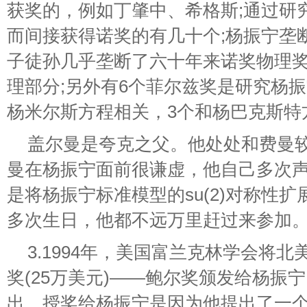
获奖的，例如丁肇中、希格斯;通过研
而间接获得诺奖的有几十个;杨振宁垄
子徒孙几乎垄断了六十年来诺奖物理
理部分;另外有6个菲尔兹奖是研究杨振
杨米尔斯方程相关，3个和杨巴克斯特
盖尔曼是夸克之父。他处处和费曼
曼在杨振宁面前很谦虚，他自己多次
是将杨振宁标准模型的su(2)对称性扩展
多次生日，他都不远万里赶过来参加
3.1994年，美国富兰克林学会将
奖(25万美元)——鲍尔奖颁发给杨振
出，授奖给杨振宁是因为他提出了一