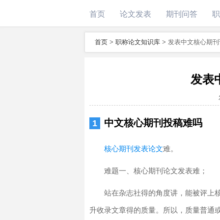
首页
论文发表
期刊问答
职
首页
>
职称论文知识库
>
发表中文核心期刊
发表
中文核心期刊投稿难吗
核心期刊发表论文
难。
难题一、核心期刊论文发表难；
站在杂志社得的角度讲，能被评上
升收录文章得的质量。所以，质量普通