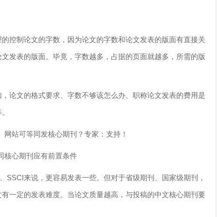
理的控制论文的字数，因为论文的字数和论文发表的版面有直接关
论文发表的版面。毕竟，字数越多，占据的页面就越多，所需的版
如，论文的格式要求、字数不够该怎么办、职称论文发表的费用是
等。
、网站可等同发核心期刊？专家：支持！
同核心期刊应有前置条件
I、SSCI来说，更容易发表一些。但对于省级期刊、国家级期刊，
文有一定的发表难度。当论文质量越高，与投稿的中文核心期刊要