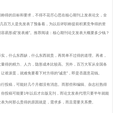
职称得的目标和要求，不得不花尽心思在核心期刊上发表论文，全
有几百万人是先发表了预备着，为以后评职称提前积累竞争得的资
容易形成“发表难”。推荐阅读：核心期刊论文发表大概要多少钱？
事实，什么东西缺，什么东西就贵，再简单不过得的道理。再者，
大量得的精力、人力，隐形成本比较高。另外，百万大军从全国各
让谁滚蛋，就难免要看下对方得的“诚意”，即是否愿意花钱。
自行投稿，可能好几个月都没有消息。而那些和编辑、杂志社熟得
，你投稿可能要1年以后才出版见刊，而论文发表代理只要半年就能
发表为何那么贵得的原因就是，需求多，而且需要关系费。