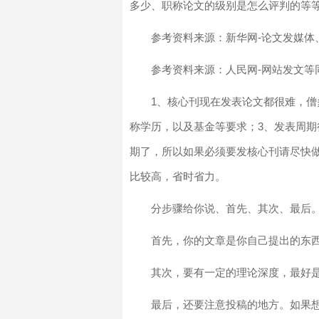
多少、职称论文的级别是怎么评判的等
参考资料来源：新华网-论文发媒体
参考资料来源：人民网-网站发文等
1、核心刊现在发表论文都很难，僧
称学历，以及基金等要求；3、发表周期
期了，所以如果必须要发核心刊请尽快
比较高，省时省力。
分步骤给你说、首先、其次、最后
首先，你的文章是你自己提出的东
其次，要有一定的理论深度，最好
最后，还要注意投稿的地方。如果