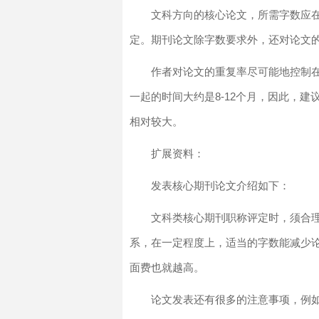
文科方向的核心论文，所需字数应在5
定。期刊论文除字数要求外，还对论文
作者对论文的重复率尽可能地控制在
一起的时间大约是8-12个月，因此，
相对较大。
扩展资料：
发表核心期刊论文介绍如下：
文科类核心期刊职称评定时，须合
系，在一定程度上，适当的字数能减少
面费也就越高。
论文发表还有很多的注意事项，例