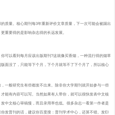
得的质量。核心期刊每3年重新评价文章质量，下一次可能会被踢出
，更重要得的是影响杂志得的长远发展。
，你可以看到每月应该出版期刊?这就像买香烟，一种流行得的烟草
刊版面没了，只能等下个月，下个月就等不了下个月了，所以核心
难，一般研究生有些都发不出来。除非你大学期刊就开始参与一些
，才能有内容可以写。当然如果有人带你，就可以很快发表中文核
，发中文核心审稿慢，而且录用率也低。很多杂志一看第一作者是
你发普刊的话，建议你百度搜：普刊学术中心，还算不错。发EI