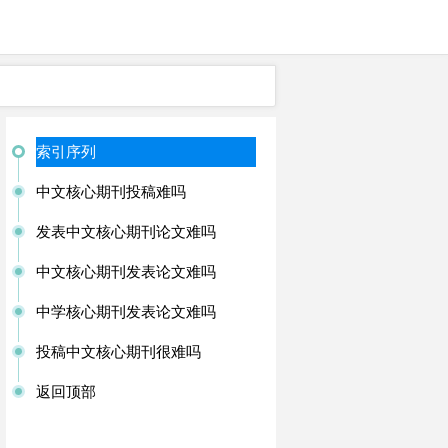
索引序列
中文核心期刊投稿难吗
发表中文核心期刊论文难吗
中文核心期刊发表论文难吗
中学核心期刊发表论文难吗
投稿中文核心期刊很难吗
返回顶部