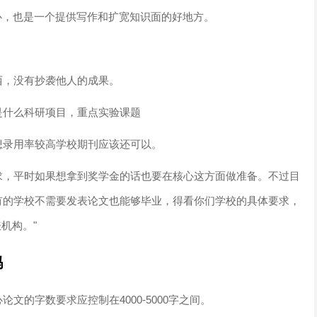
心，也是一个提供写作和扩宽知识面的好地方。
。
西，没有抄袭他人的成果。
是什么科研项目，重点实验课题
想录用率较高学校期刊应该还可以。
求，平时如果想拿到奖学金的话也要在核心这方面做准备。不过目
有的学校不需要发表论文也能够毕业，得看你们学校的具体要求，
裱机构。"
吗
文的字数要求应控制在4000-5000字之间。