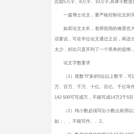
比如5万字、8万字、10万字,具体字数
一篇博士论文，要严格控制论文的字数
如若论文太长，老师批阅的难度也大
话要说，可在学位论文通过之后，再适
太少，好比只是开列了一个简单的提纲
论文字数要求
（1）尾数"0”多的5位以上数字
万、百万、千万、十亿、百亿、千亿等作单位
142 500可写成万，不能写成14万2千5
（2）纯小数必须写出小数点前用以定
如：、、不能写作、、2。