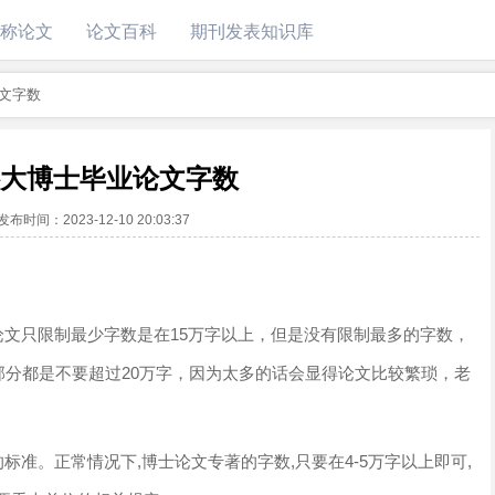
称论文
论文百科
期刊发表知识库
文字数
大博士毕业论文字数
发布时间：
2023-12-10 20:03:37
文只限制最少字数是在15万字以上，但是没有限制最多的字数，
部分都是不要超过20万字，因为太多的话会显得论文比较繁琐，老
准。正常情况下,博士论文专著的字数,只要在4-5万字以上即可,