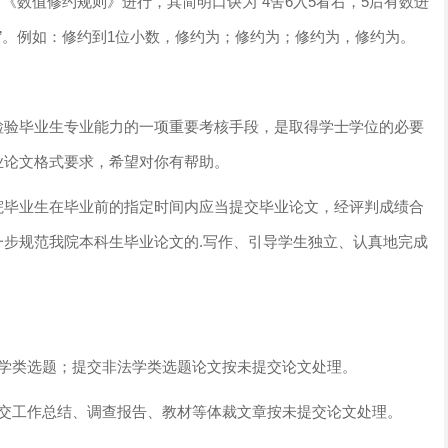
1987《数值修约规则》进行，其简明口诀为“4舍6入5看右，5后有数进
”。例如：修约到1位小数，修约为；修约为；修约为，修约为。
检验毕业生专业能力的一项重要考核手段，是取得学士学位的必要
业论文格式要求，希望对你有帮助。
院毕业生在毕业前的指定时间内应当提交毕业论文，经评判成绩合
步规范我院本科生毕业论文的.写作、引导学生独立、认真地完成
法学类选题；提交非法学类选题论文按未提交论文处理。
提交工作总结、调查报告、教材等体裁文章按未提交论文处理。