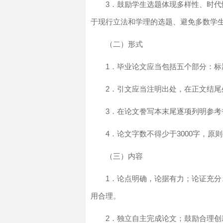
3．鼓励学生选题体现多样性、时
于现行立法和学理的选题、避免多数学
（二）形式
1．毕业论文应当包括五个部分：
2．引文应当注明出处，在正文结尾
3．在论文誊写本末尾逐项列明参考
4．论文字数不得少于3000字，原则要
（三）内容
1．论点明确，论据有力；论证充
用合理。
2．独立自主完成论文；鼓励合理