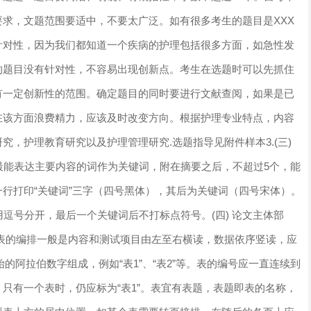
求，文题范围要适中，不要太广泛。如有很多考生的题目是XXX
针对性，因为我们都知道一个疾病的护理包括很多方面，如急性发
的题目没有针对性，不容易出现创新点。考生在选题时可以先抓住
有一定创新性的范围。确定题目的同时要进行文献查阅，如果是已
在该方面浪费精力，应该及时改变方向。根据护理专业特点，内容
，护理教育研究以及护理管理研究.选题指导见附件样本3.(三)
最能表达主要内容的词作为关键词，附在摘要之后，不超过5个，能
行打印“关键词”三字（四号黑体），其后为关键词（四号宋体）。
用逗号分开，最后一个关键词后不打标点符号。(四) 论文主体部
表的编排一般是内容和测试项目由左至右横读，数据依序竖读，应
始的阿拉伯数字组成，例如“表1”、“表2”等。表的编号应一直连续到
只有一个表时，仍应标为“表1”。表宜有表题，表题即表的名称，