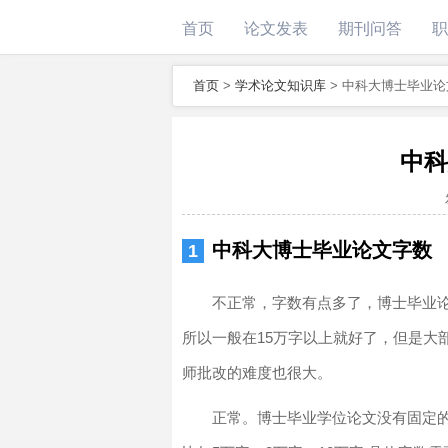
首页
论文发表
期刊问答
职
首页
>
学术论文知识库
>
中科大博士毕业论
中科
中科大博士毕业论文字数
不正常，字数有点多了，博士毕业论
所以一般在15万字以上就好了，但是大
师批改的难度也很大。
正常。博士毕业学位论文没有固定的标