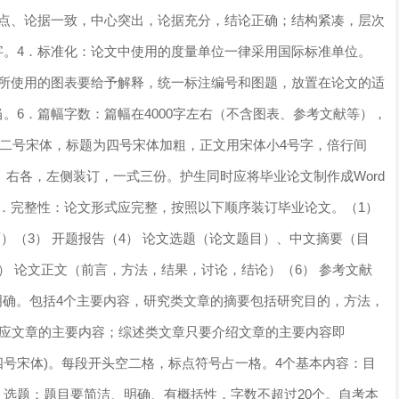
论点、论据一致，中心突出，论据充分，结论正确；结构紧凑，层次
字。4．标准化：论文中使用的度量单位一律采用国际标准单位。
对所使用的图表要给予解释，统一标注编号和图题，放置在论文的适
。6．篇幅字数：篇幅在4000字左右（不含图表、参考文献等），
为小二号宋体，标题为四号宋体加粗，正文用宋体小4号字，倍行间
、右各，左侧装订，一式三份。护生同时应将毕业论文制作成Word
．完整性：论文形式应完整，按照以下顺序装订毕业论文。（1）
）（3） 开题报告（4） 论文选题（论文题目）、中文摘要（目
） 论文正文（前言，方法，结果，讨论，结论）（6） 参考文献
、明确。包括4个主要内容，研究类文章的摘要包括研究目的，方法，
反应文章的主要内容；综述类文章只要介绍文章的主要内容即
(四号宋体)。每段开头空二格，标点符号占一格。4个基本内容：目
二) 选题：题目要简洁、明确、有概括性，字数不超过20个。自考本