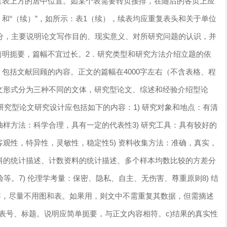
置表上方的居中位置。如某个表需要转页接排，在随后的各页上应
和“（续）”，如所示：表1（续），续表均应重复表头和关于单位
部分，主要说明论文写作目的、现实意义、对所研究问题的认识，并
简明扼要，篇幅不宜过长。2．研究类型和研究方法介绍立题的依
包括文献回顾的内容。正文的篇幅在4000字左右（不含表格、程
论文形式分为三种不同的文体，研究型论文、综述和经验介绍型论
研究型论文研究设计应包括如下的内容：1) 研究对象和地点：有清
抽样方法：科学合理，具有一定的代表性3) 研究工具：具有较好的
客观性，特异性，灵敏性，稳定性5) 资料收集方法：准确，真实，
资料的统计描述、计数资料的统计描述、多个样本均数比较的方差分
等。7) 伦理学考量：保密、隐私、自主、无伤害、尊重原则8) 结
容，尽量不用图和表。如果用，则文中不需重复其数据，但需摘述
明表号、标题。说明应简单扼要，与正文内容相符。c)结果的真实性