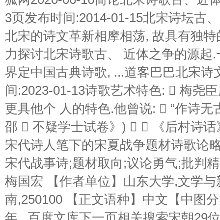
3页发布时间:2014-01-15北宋诗坛
北宋的诗文革新相摩相荡, 故具有独特
力探讨北宋诗歌古、 近体之争的源起.
界定中国古典诗歌, ...道客巴巴北宋诗
间:2023-01-13诗歌艺术特色:  梅尧
更具他个 人的特色.他曾说:  “作诗无
邵  不疑学士试卷》)   《后村诗话
宋代诗人笔下的宋夏战争题材诗歌论略 
宋代战事诗;题材取向;议论勇气;批判精
梅国宏 【作者单位】山东大学,文学与
南,250100 【正文语种】中文【中图分
年...百度文库下一页相关搜索宋朝2