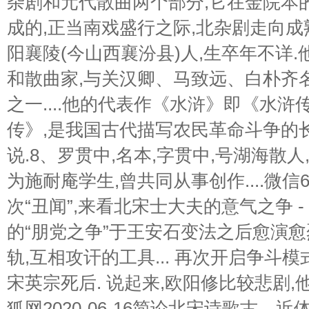
杂剧和元代散曲两个部分,它在金院本
成的,正当南戏盛行之际,北杂剧走向成熟
阳襄陵(今山西襄汾县)人,生卒年不详
和散曲家,与关汉卿、马致远、白朴齐
之一....他的代表作《水浒》即《水
传》,是我国古代描写农民革命斗争的
说.8、罗贯中,名本,字贯中,号湖海散
为施耐庵学生,曾共同从事创作....微
次“丑闻”,来看北宋士大夫的意气之争 
的“朋党之争”于王安石变法之后愈演愈
轨,互相攻讦的工具... 再次开启争斗模
宋英宗死后. 说起来,欧阳修比较悲剧,他
狐网2020-06-16简论北宋诗歌古、近