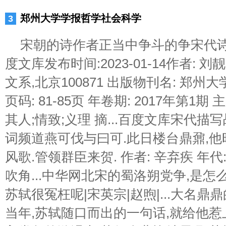
郑州大学学报哲学社会科学
宋朝的诗作者正当中争斗的争宋代诗学
度文库发布时间:2023-01-14作者: 
文系,北京100871 出版物刊名: 郑
页码: 81-85页 年卷期: 2017年第1期
其人;情致;义理 摘...百度文库宋代描
词频道燕可伐与曰可.此日楼台鼎鼐,他
风歌.管领群臣来贺. 作者: 辛弃疾 年代
吹角...中华网北宋的蜀洛朔党争,是怎
苏轼很冤枉呢|宋英宗|赵煦|...大名鼎
当年,苏轼随口而出的一句话,就给他惹