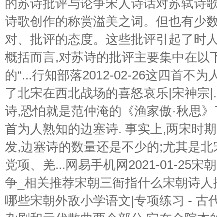
的苏诗批评与论争宋人诗话对苏轼诗歌
诗歌创作的称赏溢美之词。但也有少
对、批评的态度。这些批评引起了时
概括而言,对苏诗的批评主要集中在以
的“...行知部落2012-02-26这四首
了北宋在西北战场的喜怒哀乐|宋神宗|.
诗,恐怕就是范仲淹的《渔家傲·秋思》
首为人熟知的边塞诗. 事实上,两宋时
发,边塞诗的数量还是不少的;尤其是北
党项、羌...网易手机网2021-01-2
争_相关推荐宋朝三衙指什么宋朝诗人
哪些宋朝外敌小学语文|专项练习 - 