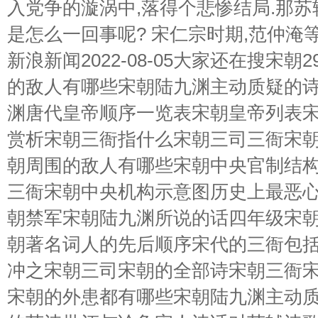
入党争的漩涡中,落得个悲惨结局.那苏
是怎么一回事呢? 宋仁宗时期,范仲淹等
新浪新闻2022-08-05大家还在搜宋
的敌人有哪些宋朝陆九渊主动质疑的
渊唐代皇帝顺序一览表宋朝皇帝列表
赏析宋朝三衙指什么宋朝三司三衙宋
朝周围的敌人有哪些宋朝中央官制结
三衙宋朝中央机构示意图历史上最恶
朝禁军宋朝陆九渊所说的话四年级宋
朝著名词人的先后顺序宋代的三衙包
冲之宋朝三司宋朝的全部诗宋朝三衙宋
宋朝的外患都有哪些宋朝陆九渊主动质