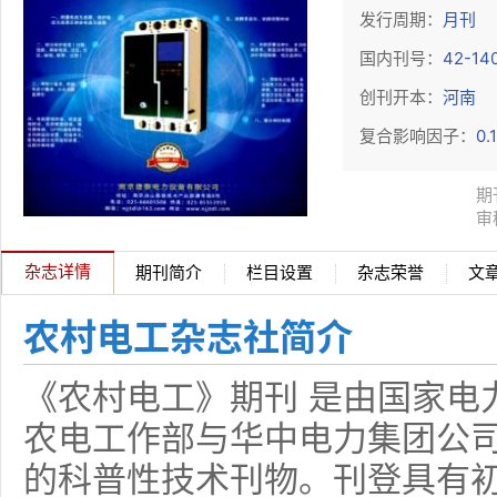
发行周期：
月刊
国内刊号：
42-14
创刊开本：
河南
复合影响因子：
0.
期
审
杂志详情
期刊简介
栏目设置
杂志荣誉
文
农村电工杂志社简介
《农村电工》期刊 是由国家电
农电工作部与华中电力集团公
的科普性技术刊物。刊登具有