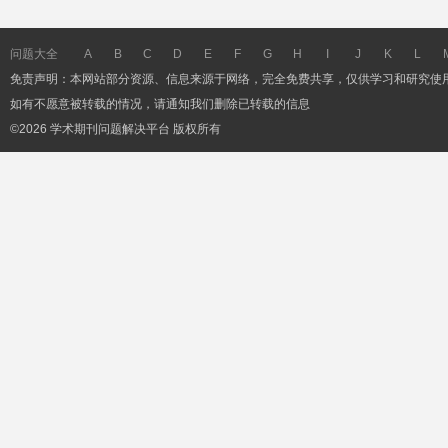
问题大全
A
B
C
D
E
F
G
H
I
J
K
L
免责声明：本网站部分资源、信息来源于网络，完全免费共享，仅供学习和研究使
如有不愿意被转载的情况，请通知我们删除已转载的信息
©2026 学术期刊问题解决平台 版权所有