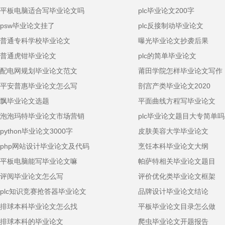
平板电脑适合写毕业论文吗
plc毕业论文200字
psw毕业论文挂了
plc反接制动毕业论文
普通专科学校毕业论文
曝光毕业论文抄袭后果
普通虎钳毕业论文
plc的简单毕业论文
配电网规划毕业论文范文
莆田学院怎样毕业论文写作
平安普惠毕业论文怎么写
剖宫产类毕业论文2020
飘毕业论文选题
平面曲线方程写毕业论文
泡泡玛特毕业论文市场营销
plc毕业论文题目大专简单吗
python毕业论文3000字
皮肤美容大学毕业论文
php网站设计毕业论文及代码
烹饪本科毕业论文大纲
平板电脑能写毕业论文嘛
帕萨特相关毕业论文题目
评阅毕业论文怎么写
评价优化类毕业论文框架
plc知识竞赛抢答器毕业论文
品牌设计毕业论文结论
排球本科毕业论文怎么找
平板毕业论文目录怎么做
排球本科的毕业论文
爬虫毕业论文开题报告