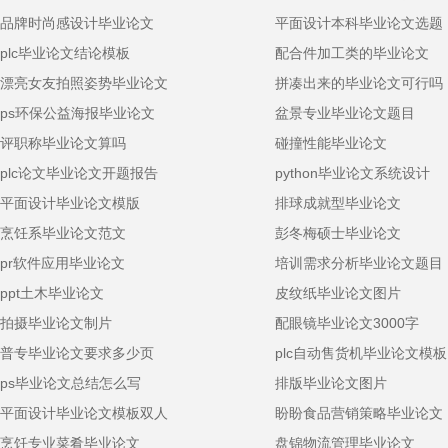
品牌时尚感设计毕业论文
平面设计本科毕业论文选题
plc毕业论文结论模板
配合件加工类的毕业论文
漂亮女友拍照姿势毕业论文
拼凑出来的毕业论文可行吗
ps环保公益海报毕业论文
盆景专业毕业论文题目
评职称毕业论文算吗
碰撞性能毕业论文
plc论文毕业论文开题报告
python毕业论文系统设计
平面设计毕业论文模版
排球成就型毕业论文
烹饪系毕业论文范文
彭冬梅硕士毕业论文
pr软件应用毕业论文
培训需求分析毕业论文题目
ppt土木毕业论文
皮纹纸毕业论文图片
拍摄毕业论文制片
配眼镜毕业论文3000字
普专毕业论文要求多少页
plc自动售货机毕业论文模板
ps毕业论文总结怎么写
排版毕业论文图片
平面设计毕业论文模板双人
盼盼食品营销策略毕业论文
烹饪专业菜肴毕业论文
盘锦物流管理毕业论文