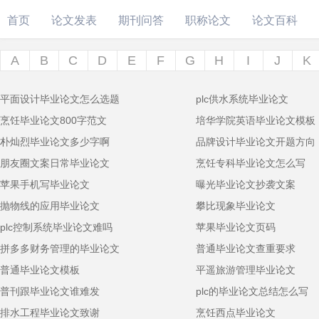
首页
论文发表
期刊问答
职称论文
论文百科
A
B
C
D
E
F
G
H
I
J
K
平面设计毕业论文怎么选题
plc供水系统毕业论文
烹饪毕业论文800字范文
培华学院英语毕业论文模板
朴灿烈毕业论文多少字啊
品牌设计毕业论文开题方向
朋友圈文案日常毕业论文
烹饪专科毕业论文怎么写
苹果手机写毕业论文
曝光毕业论文抄袭文案
抛物线的应用毕业论文
攀比现象毕业论文
plc控制系统毕业论文难吗
苹果毕业论文页码
拼多多财务管理的毕业论文
普通毕业论文查重要求
普通毕业论文模板
平遥旅游管理毕业论文
普刊跟毕业论文谁难发
plc的毕业论文总结怎么写
排水工程毕业论文致谢
烹饪西点毕业论文