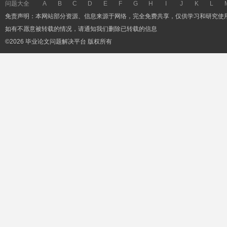
问题大全
A
B
C
D
E
F
G
H
I
J
K
L
免责声明：本网站部分资源、信息来源于网络，完全免费共享，仅供学习和研究使
如有不愿意被转载的情况，请通知我们删除已转载的信息
©2026 毕业论文问题解决平台 版权所有