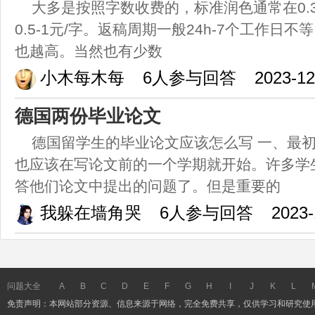
大多是按照字数收费的，标准润色通常在0.3-
0.5-1元/字。返稿周期一般24h-7个工作日
也越高。当然也有少数
小木每木每
6人参与回答
2023-12
德国两份毕业论文
德国留学生的毕业论文应该怎么写 一、最初
也应该在写论文前的一个学期就开始。许多学
答他们论文中提出的问题了。但是重要的
我躲在墙角哭
6人参与回答
2023-
问题大全
A
B
C
D
E
F
G
H
I
J
K
L
免责声明：本网站部分资源、信息来源于网络，完全免费共享，仅供学习和研究使